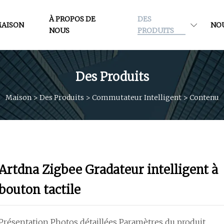
À PROPOS DE
DES
AISON
NO
NOUS
PRODUITS
Des Produits
Maison
>
Des Produits
>
Commutateur Intelligent
>
Contenu
Artdna Zigbee Gradateur intelligent à
bouton tactile
Présentation Photos détaillées Paramètres du produit