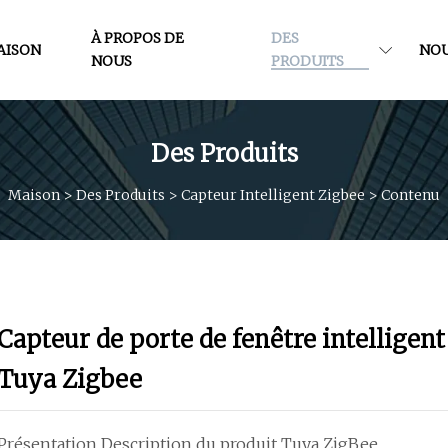
À PROPOS DE
DES
AISON
NOU
NOUS
PRODUITS
Des Produits
Maison
>
Des Produits
>
Capteur Intelligent Zigbee
>
Contenu
Capteur de porte de fenêtre intelligent
Tuya Zigbee
Présentation Description du produit Tuya ZigBee