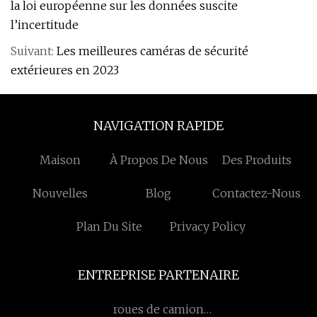
la loi européenne sur les données suscite
l’incertitude
Suivant:
Les meilleures caméras de sécurité
extérieures en 2023
NAVIGATION RAPIDE
Maison
À Propos De Nous
Des Produits
Nouvelles
Blog
Contactez-Nous
Plan Du Site
Privacy Policy
ENTREPRISE PARTENAIRE
roues de camion