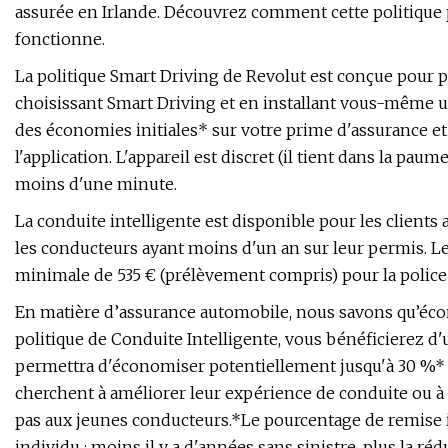
assurée en Irlande. Découvrez comment cette politique
fonctionne.
La politique Smart Driving de Revolut est conçue pour 
choisissant Smart Driving et en installant vous-même un
des économies initiales* sur votre prime d'assurance e
l'application. L'appareil est discret (il tient dans la pau
moins d'une minute.
La conduite intelligente est disponible pour les clients 
les conducteurs ayant moins d'un an sur leur permis. Les
minimale de 535 € (prélèvement compris) pour la police
En matière d’assurance automobile, nous savons qu’écon
politique de Conduite Intelligente, vous bénéficierez d'
permettra d'économiser potentiellement jusqu'à 30 %* ! 
cherchent à améliorer leur expérience de conduite ou à 
pas aux jeunes conducteurs.*Le pourcentage de remise 
individu : moins il y a d'années sans sinistre, plus la r